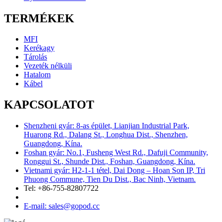
TERMÉKEK
MFI
Kerékagy
Tárolás
Vezeték nélküli
Hatalom
Kábel
KAPCSOLATOT
Shenzheni gyár: 8-as épület, Lianjian Industrial Park,
Huarong Rd., Dalang St., Longhua Dist., Shenzhen,
Guangdong, Kína.
Foshan gyár: No.1, Fusheng West Rd., Dafuji Community,
Ronggui St., Shunde Dist., Foshan, Guangdong, Kína.
Vietnami gyár: H2-1-1 tétel, Dai Dong – Hoan Son IP, Tri
Phuong Commune, Tien Du Dist., Bac Ninh, Vietnam.
Tel: +86-755-82807722
E-mail: sales@gopod.cc