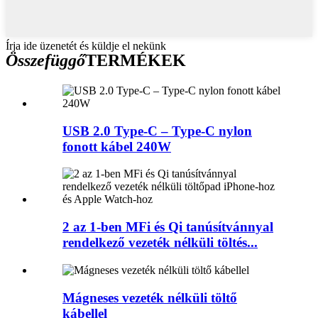
Írja ide üzenetét és küldje el nekünk
Összefüggő
TERMÉKEK
USB 2.0 Type-C – Type-C nylon
fonott kábel 240W
2 az 1-ben MFi és Qi tanúsítvánnyal
rendelkező vezeték nélküli töltés...
Mágneses vezeték nélküli töltő
kábellel