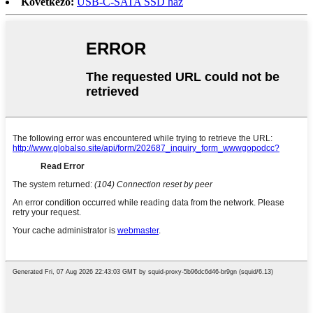
Következő:
USB-C-SATA SSD ház