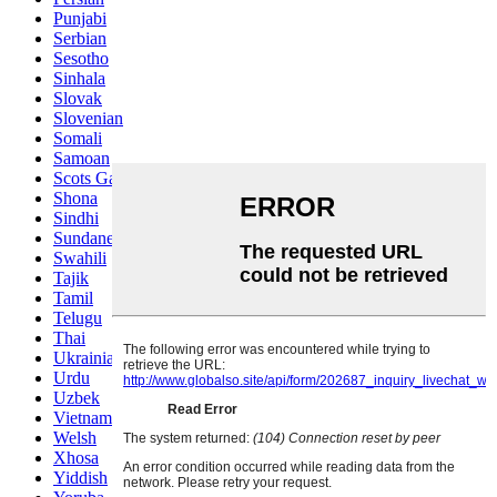
Punjabi
Serbian
Sesotho
Sinhala
Slovak
Slovenian
Somali
Samoan
Scots Gaelic
Shona
Sindhi
Sundanese
Swahili
Tajik
Tamil
Telugu
Thai
Ukrainian
Urdu
Uzbek
Vietnamese
Welsh
Xhosa
Yiddish