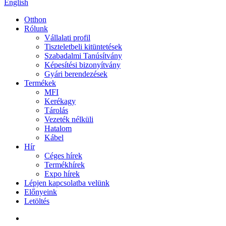
English
Otthon
Rólunk
Vállalati profil
Tiszteletbeli kitüntetések
Szabadalmi Tanúsítvány
Képesítési bizonyítvány
Gyári berendezések
Termékek
MFI
Kerékagy
Tárolás
Vezeték nélküli
Hatalom
Kábel
Hír
Céges hírek
Termékhírek
Expo hírek
Lépjen kapcsolatba velünk
Előnyeink
Letöltés