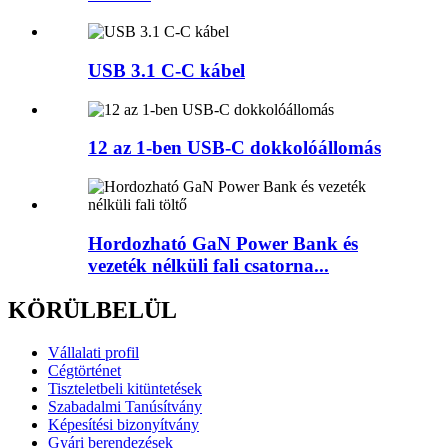
USB 3.1 C-C kábel
12 az 1-ben USB-C dokkolóállomás
Hordozható GaN Power Bank és
vezeték nélküli fali csatorna...
KÖRÜLBELÜL
Vállalati profil
Cégtörténet
Tiszteletbeli kitüntetések
Szabadalmi Tanúsítvány
Képesítési bizonyítvány
Gyári berendezések