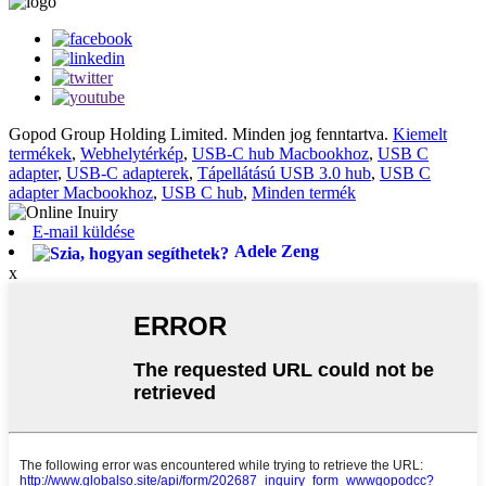
Gopod Group Holding Limited. Minden jog fenntartva.
Kiemelt
termékek
,
Webhelytérkép
,
USB-C hub Macbookhoz
,
USB C
adapter
,
USB-C adapterek
,
Tápellátású USB 3.0 hub
,
USB C
adapter Macbookhoz
,
USB C hub
,
Minden termék
E-mail küldése
Adele Zeng
x