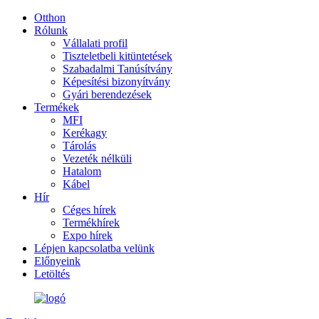
Otthon
Rólunk
Vállalati profil
Tiszteletbeli kitüntetések
Szabadalmi Tanúsítvány
Képesítési bizonyítvány
Gyári berendezések
Termékek
MFI
Kerékagy
Tárolás
Vezeték nélküli
Hatalom
Kábel
Hír
Céges hírek
Termékhírek
Expo hírek
Lépjen kapcsolatba velünk
Előnyeink
Letöltés