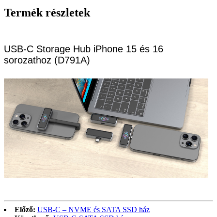
Termék részletek
USB-C Storage Hub iPhone 15 és 16
sorozathoz (D791A)
Előző:
USB-C – NVME és SATA SSD ház