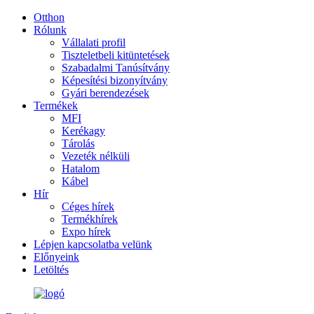
Otthon
Rólunk
Vállalati profil
Tiszteletbeli kitüntetések
Szabadalmi Tanúsítvány
Képesítési bizonyítvány
Gyári berendezések
Termékek
MFI
Kerékagy
Tárolás
Vezeték nélküli
Hatalom
Kábel
Hír
Céges hírek
Termékhírek
Expo hírek
Lépjen kapcsolatba velünk
Előnyeink
Letöltés