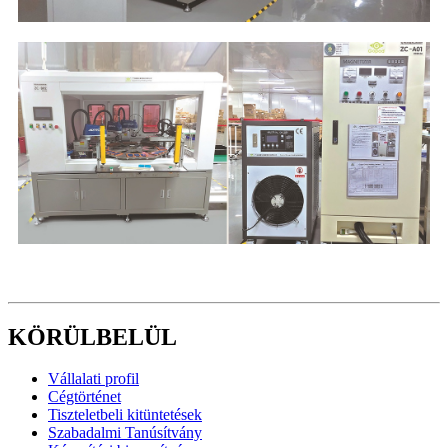
KÖRÜLBELÜL
Vállalati profil
Cégtörténet
Tiszteletbeli kitüntetések
Szabadalmi Tanúsítvány