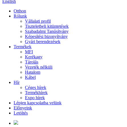
English
Otthon
Rólunk
Vállalati profil
Tiszteletbeli kitüntetések
Szabadalmi Tanúsítvány
Képesítési bizonyítvány
Gyári berendezések
Termékek
MFI
Kerékagy
Tárolás
Vezeték nélküli
Hatalom
Kábel
Hír
Céges hírek
Termékhírek
Expo hírek
Lépjen kapcsolatba velünk
Előnyeink
Letöltés