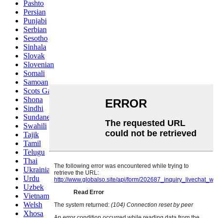
Pashto
Persian
Punjabi
Serbian
Sesotho
Sinhala
Slovak
Slovenian
Somali
Samoan
Scots Gaelic
Shona
Sindhi
Sundanese
Swahili
Tajik
Tamil
Telugu
Thai
Ukrainian
Urdu
Uzbek
Vietnamese
Welsh
Xhosa