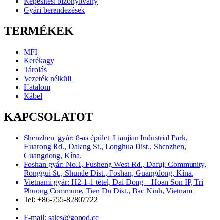
Képesítési bizonyítvány
Gyári berendezések
TERMÉKEK
MFI
Kerékagy
Tárolás
Vezeték nélküli
Hatalom
Kábel
KAPCSOLATOT
Shenzheni gyár: 8-as épület, Lianjian Industrial Park,
Huarong Rd., Dalang St., Longhua Dist., Shenzhen,
Guangdong, Kína.
Foshan gyár: No.1, Fusheng West Rd., Dafuji Community,
Ronggui St., Shunde Dist., Foshan, Guangdong, Kína.
Vietnami gyár: H2-1-1 tétel, Dai Dong – Hoan Son IP, Tri
Phuong Commune, Tien Du Dist., Bac Ninh, Vietnam.
Tel: +86-755-82807722
E-mail: sales@gopod.cc