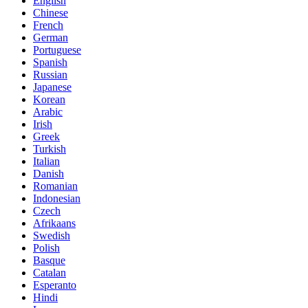
English
Chinese
French
German
Portuguese
Spanish
Russian
Japanese
Korean
Arabic
Irish
Greek
Turkish
Italian
Danish
Romanian
Indonesian
Czech
Afrikaans
Swedish
Polish
Basque
Catalan
Esperanto
Hindi