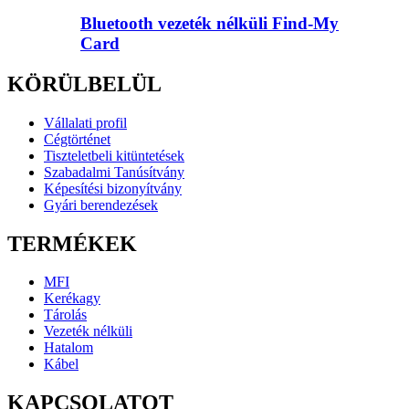
Bluetooth vezeték nélküli Find-My
Card
KÖRÜLBELÜL
Vállalati profil
Cégtörténet
Tiszteletbeli kitüntetések
Szabadalmi Tanúsítvány
Képesítési bizonyítvány
Gyári berendezések
TERMÉKEK
MFI
Kerékagy
Tárolás
Vezeték nélküli
Hatalom
Kábel
KAPCSOLATOT