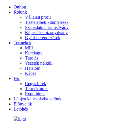
Otthon
Rólunk
Vállalati profil
Tiszteletbeli kitüntetések
Szabadalmi Tanúsítvány
Képesítési bizonyítvány
Gyári berendezések
Termékek
MFI
Kerékagy
Tárolás
Vezeték nélküli
Hatalom
Kábel
Hír
Céges hírek
Termékhírek
Expo hírek
Lépjen kapcsolatba velünk
Előnyeink
Letöltés