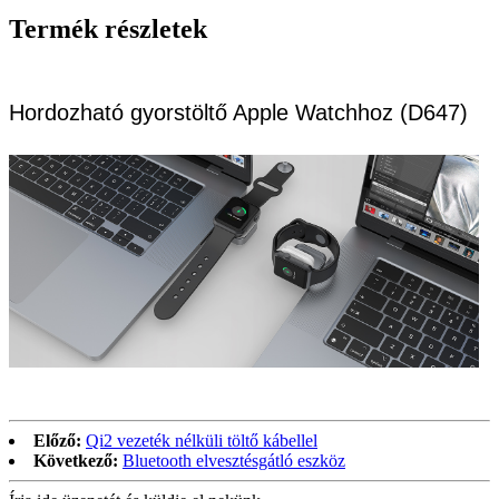
Termék részletek
Hordozható gyorstöltő Apple Watchhoz (D647)
Előző:
Qi2 vezeték nélküli töltő kábellel
Következő:
Bluetooth elvesztésgátló eszköz