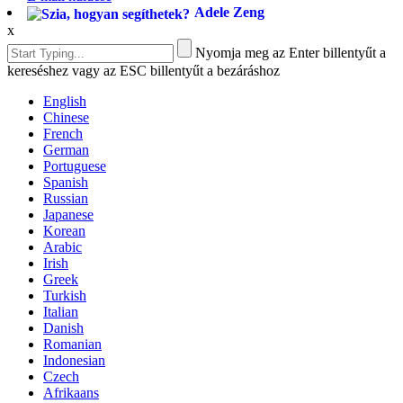
Adele Zeng
x
Nyomja meg az Enter billentyűt a
kereséshez vagy az ESC billentyűt a bezáráshoz
English
Chinese
French
German
Portuguese
Spanish
Russian
Japanese
Korean
Arabic
Irish
Greek
Turkish
Italian
Danish
Romanian
Indonesian
Czech
Afrikaans