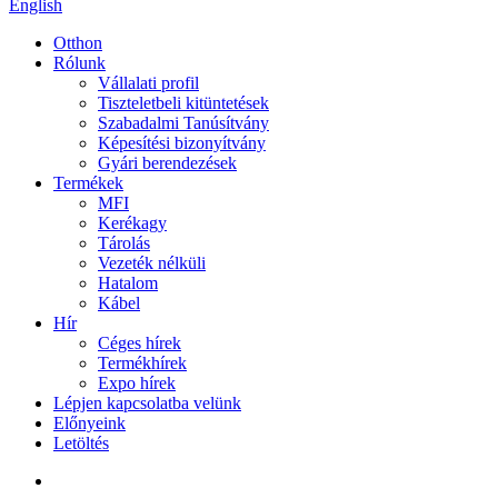
English
Otthon
Rólunk
Vállalati profil
Tiszteletbeli kitüntetések
Szabadalmi Tanúsítvány
Képesítési bizonyítvány
Gyári berendezések
Termékek
MFI
Kerékagy
Tárolás
Vezeték nélküli
Hatalom
Kábel
Hír
Céges hírek
Termékhírek
Expo hírek
Lépjen kapcsolatba velünk
Előnyeink
Letöltés