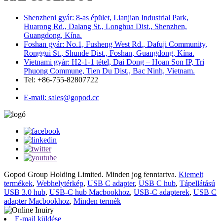
Shenzheni gyár: 8-as épület, Lianjian Industrial Park,
Huarong Rd., Dalang St., Longhua Dist., Shenzhen,
Guangdong, Kína.
Foshan gyár: No.1, Fusheng West Rd., Dafuji Community,
Ronggui St., Shunde Dist., Foshan, Guangdong, Kína.
Vietnami gyár: H2-1-1 tétel, Dai Dong – Hoan Son IP, Tri
Phuong Commune, Tien Du Dist., Bac Ninh, Vietnam.
Tel: +86-755-82807722
E-mail: sales@gopod.cc
Gopod Group Holding Limited. Minden jog fenntartva.
Kiemelt
termékek
,
Webhelytérkép
,
USB C adapter
,
USB C hub
,
Tápellátású
USB 3.0 hub
,
USB-C hub Macbookhoz
,
USB-C adapterek
,
USB C
adapter Macbookhoz
,
Minden termék
E-mail küldése