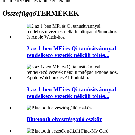
Írja ide üzenetét és küldje el nekünk
Összefüggő
TERMÉKEK
2 az 1-ben MFi és Qi tanúsítvánnyal
rendelkező vezeték nélküli töltés...
3 az 1-ben MFi és Qi tanúsítvánnyal
rendelkező vezeték nélküli töltés...
Bluetooth elvesztésgátló eszköz