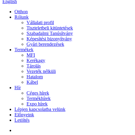
English
Otthon
Rólunk
Vállalati profil
Tiszteletbeli kitüntetések
Szabadalmi Tanúsítvány
Képesítési bizonyítvány
Gyári berendezések
Termékek
MFI
Kerékagy
Tárolás
Vezeték nélküli
Hatalom
Kábel
Hír
Céges hírek
Termékhírek
Expo hírek
Lépjen kapcsolatba velünk
Előnyeink
Letöltés