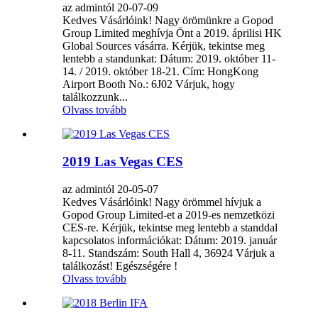
az admintól 20-07-09
Kedves Vásárlóink! Nagy örömünkre a Gopod
Group Limited meghívja Önt a 2019. áprilisi HK
Global Sources vásárra. Kérjük, tekintse meg
lentebb a standunkat: Dátum: 2019. október 11-
14. / 2019. október 18-21. Cím: HongKong
Airport Booth No.: 6J02 Várjuk, hogy
találkozzunk...
Olvass tovább
2019 Las Vegas CES
az admintól 20-05-07
Kedves Vásárlóink! Nagy örömmel hívjuk a
Gopod Group Limited-et a 2019-es nemzetközi
CES-re. Kérjük, tekintse meg lentebb a standdal
kapcsolatos információkat: Dátum: 2019. január
8-11. Standszám: South Hall 4, 36924 Várjuk a
találkozást! Egészségére !
Olvass tovább