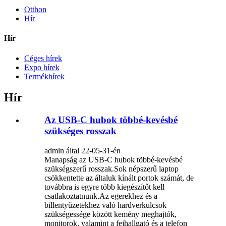
Otthon
Hír
Hír
Céges hírek
Expo hírek
Termékhírek
Hír
Az USB-C hubok többé-kevésbé
szükséges rosszak
admin által 22-05-31-én
Manapság az USB-C hubok többé-kevésbé
szükségszerű rosszak.Sok népszerű laptop
csökkentette az általuk kínált portok számát, de
továbbra is egyre több kiegészítőt kell
csatlakoztatnunk.Az egerekhez és a
billentyűzetekhez való hardverkulcsok
szükségessége között kemény meghajtók,
monitorok, valamint a fejhallgató és a telefon