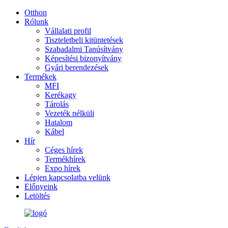
Otthon
Rólunk
Vállalati profil
Tiszteletbeli kitüntetések
Szabadalmi Tanúsítvány
Képesítési bizonyítvány
Gyári berendezések
Termékek
MFI
Kerékagy
Tárolás
Vezeték nélküli
Hatalom
Kábel
Hír
Céges hírek
Termékhírek
Expo hírek
Lépjen kapcsolatba velünk
Előnyeink
Letöltés