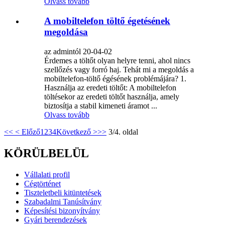
Olvass tovább
A mobiltelefon töltő égetésének
megoldása
az admintól 20-04-02
Érdemes a töltőt olyan helyre tenni, ahol nincs
szellőzés vagy forró haj. Tehát mi a megoldás a
mobiltelefon-töltő égésének problémájára? 1.
Használja az eredeti töltőt: A mobiltelefon
töltésekor az eredeti töltőt használja, amely
biztosítja a stabil kimeneti áramot ...
Olvass tovább
<<
< Előző
1
2
3
4
Következő >
>>
3/4. oldal
KÖRÜLBELÜL
Vállalati profil
Cégtörténet
Tiszteletbeli kitüntetések
Szabadalmi Tanúsítvány
Képesítési bizonyítvány
Gyári berendezések