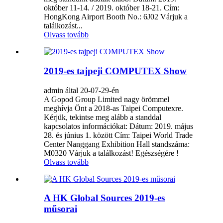
október 11-14. / 2019. október 18-21. Cím:
HongKong Airport Booth No.: 6J02 Várjuk a
találkozást...
Olvass tovább
2019-es tajpeji COMPUTEX Show
admin által 20-07-29-én
A Gopod Group Limited nagy örömmel
meghívja Önt a 2018-as Taipei Computexre.
Kérjük, tekintse meg alább a standdal
kapcsolatos információkat: Dátum: 2019. május
28. és június 1. között Cím: Taipei World Trade
Center Nanggang Exhibition Hall standszáma:
M0320 Várjuk a találkozást! Egészségére !
Olvass tovább
A HK Global Sources 2019-es
műsorai