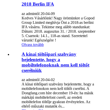
2018 Berlin IFA
az admintól 20-04-09
Kedves Vásárlóink! Nagy örömünkre a Gopod
Group Limited meghívja Önt a 2018-as berlini
IFA vásárra. Tekintse meg alább standunkat:
Dátum: 2018. augusztus 31. / 2018. szeptember
5. Csarnok: 14.1., 118-as stand. Szeretettel
várunk! Egészségére !
Olvass tovább
A kínai töltőipari szabvány
bejelentette, hogy a
mobiltelefonoknak nem kell töltőt
cserélniük
az admintól 20-04-02
A kínai töltőipari szabvány bejelentette, hogy a
mobiltelefonokon nem kell töltőt cserélni. A
Dongfang.com híre december 19-én: ha másik
márkájú mobiltelefont cserél, az eredeti
mobiltelefon töltője gyakran érvénytelen. Az
eltérő műszaki mutatók és...