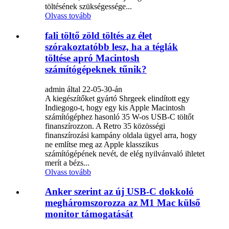
töltésének szükségessége...
Olvass tovább
fali töltő zöld töltés az élet
szórakoztatóbb lesz, ha a téglák
töltése apró Macintosh
számítógépeknek tűnik?
admin által 22-05-30-án
A kiegészítőket gyártó Shrgeek elindított egy
Indiegogo-t, hogy egy kis Apple Macintosh
számítógéphez hasonló 35 W-os USB-C töltőt
finanszírozzon. A Retro 35 közösségi
finanszírozási kampány oldala ügyel arra, hogy
ne említse meg az Apple klasszikus
számítógépének nevét, de elég nyilvánvaló ihletet
merít a bézs...
Olvass tovább
Anker szerint az új USB-C dokkoló
megháromszorozza az M1 Mac külső
monitor támogatását