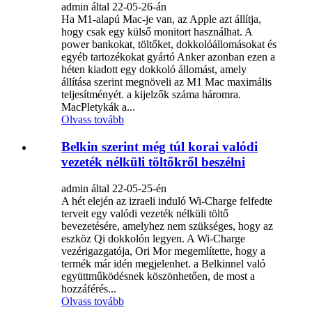
admin által 22-05-26-án
Ha M1-alapú Mac-je van, az Apple azt állítja,
hogy csak egy külső monitort használhat. A
power bankokat, töltőket, dokkolóállomásokat és
egyéb tartozékokat gyártó Anker azonban ezen a
héten kiadott egy dokkoló állomást, amely
állítása szerint megnöveli az M1 Mac maximális
teljesítményét. a kijelzők száma háromra.
MacPletykák a...
Olvass tovább
Belkin szerint még túl korai valódi
vezeték nélküli töltőkről beszélni
admin által 22-05-25-én
A hét elején az izraeli induló Wi-Charge felfedte
terveit egy valódi vezeték nélküli töltő
bevezetésére, amelyhez nem szükséges, hogy az
eszköz Qi dokkolón legyen. A Wi-Charge
vezérigazgatója, Ori Mor megemlítette, hogy a
termék már idén megjelenhet. a Belkinnel való
együttműködésnek köszönhetően, de most a
hozzáférés...
Olvass tovább