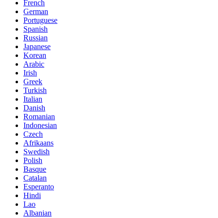
French
German
Portuguese
Spanish
Russian
Japanese
Korean
Arabic
Irish
Greek
Turkish
Italian
Danish
Romanian
Indonesian
Czech
Afrikaans
Swedish
Polish
Basque
Catalan
Esperanto
Hindi
Lao
Albanian