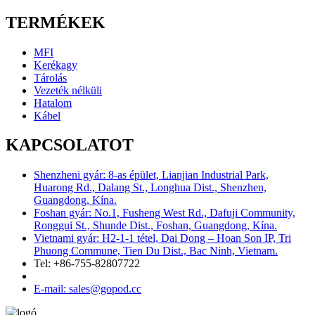
TERMÉKEK
MFI
Kerékagy
Tárolás
Vezeték nélküli
Hatalom
Kábel
KAPCSOLATOT
Shenzheni gyár: 8-as épület, Lianjian Industrial Park,
Huarong Rd., Dalang St., Longhua Dist., Shenzhen,
Guangdong, Kína.
Foshan gyár: No.1, Fusheng West Rd., Dafuji Community,
Ronggui St., Shunde Dist., Foshan, Guangdong, Kína.
Vietnami gyár: H2-1-1 tétel, Dai Dong – Hoan Son IP, Tri
Phuong Commune, Tien Du Dist., Bac Ninh, Vietnam.
Tel: +86-755-82807722
E-mail: sales@gopod.cc