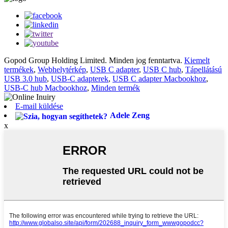
Gopod Group Holding Limited. Minden jog fenntartva.
Kiemelt
termékek
,
Webhelytérkép
,
USB C adapter
,
USB C hub
,
Tápellátású
USB 3.0 hub
,
USB-C adapterek
,
USB C adapter Macbookhoz
,
USB-C hub Macbookhoz
,
Minden termék
E-mail küldése
Adele Zeng
x