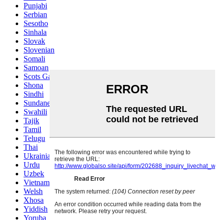
Punjabi
Serbian
Sesotho
Sinhala
Slovak
Slovenian
Somali
Samoan
Scots Gaelic
Shona
Sindhi
Sundanese
Swahili
Tajik
Tamil
Telugu
Thai
Ukrainian
Urdu
Uzbek
Vietnamese
Welsh
Xhosa
Yiddish
Yoruba