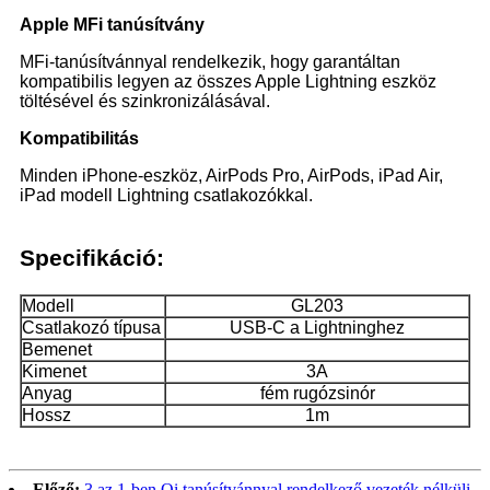
Apple MFi tanúsítvány
MFi-tanúsítvánnyal rendelkezik, hogy garantáltan
kompatibilis legyen az összes Apple Lightning eszköz
töltésével és szinkronizálásával.
Kompatibilitás
Minden iPhone-eszköz, AirPods Pro, AirPods, iPad Air,
iPad modell Lightning csatlakozókkal.
Specifikáció:
Modell
GL203
Csatlakozó típusa
USB-C a Lightninghez
Bemenet
Kimenet
3A
Anyag
fém rugózsinór
Hossz
1m
Előző:
3 az 1-ben Qi tanúsítvánnyal rendelkező vezeték nélküli