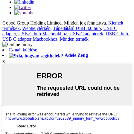
Gopod Group Holding Limited. Minden jog fenntartva.
Kiemelt
termékek
,
Webhelytérkép
,
Tápellátású USB 3.0 hub
,
USB C
adapter
,
USB-C hub Macbookhoz
,
USB-C adapterek
,
USB C hub
,
USB C adapter Macbookhoz
,
Minden termék
E-mail küldése
Adele Zeng
x