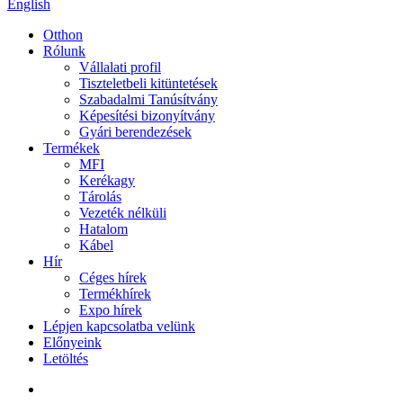
English
Otthon
Rólunk
Vállalati profil
Tiszteletbeli kitüntetések
Szabadalmi Tanúsítvány
Képesítési bizonyítvány
Gyári berendezések
Termékek
MFI
Kerékagy
Tárolás
Vezeték nélküli
Hatalom
Kábel
Hír
Céges hírek
Termékhírek
Expo hírek
Lépjen kapcsolatba velünk
Előnyeink
Letöltés