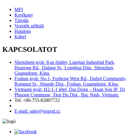
MFI
Kerékagy
Tárolás
Vezeték nélküli
Hatalom
Kábel
KAPCSOLATOT
Shenzheni gyár: 8-as épület, Lianjian Industrial Park,
Huarong Rd., Dalang St., Longhua Dist., Shenzhen,
Guangdong, Kína.
Foshan gyár: No.1, Fusheng West Rd., Dafuji Community,
Ronggui St., Shunde Dist., Foshan, Guangdong, Kína.
Vietnami gyár: H2-1-1 tétel, Dai Dong – Hoan Son IP, Tri
Phuong Commune, Tien Du Dist., Bac Ninh, Vietnam.
Tel: +86-755-82807722
E-mail: sales@gopod.cc