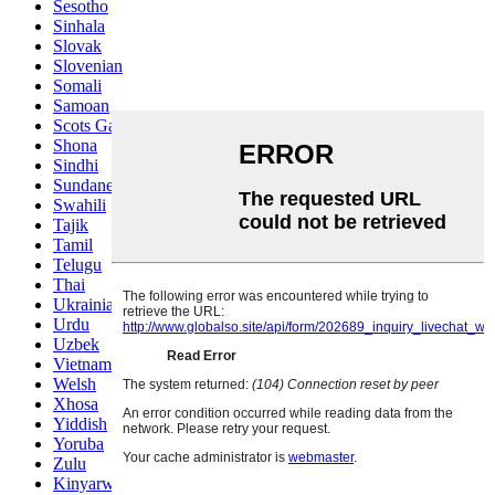
Sesotho
Sinhala
Slovak
Slovenian
Somali
Samoan
Scots Gaelic
Shona
Sindhi
Sundanese
Swahili
Tajik
Tamil
Telugu
Thai
Ukrainian
Urdu
Uzbek
Vietnamese
Welsh
Xhosa
Yiddish
Yoruba
Zulu
Kinyarwanda