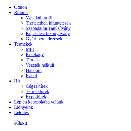
Otthon
Rólunk
Vállalati profil
Tiszteletbeli kitüntetések
Szabadalmi Tanúsítvány
Képesítési bizonyítvány
Gyári berendezések
Termékek
MFI
Kerékagy
Tárolás
Vezeték nélküli
Hatalom
Kábel
Hír
Céges hírek
Termékhírek
Expo hírek
Lépjen kapcsolatba velünk
Előnyeink
Letöltés