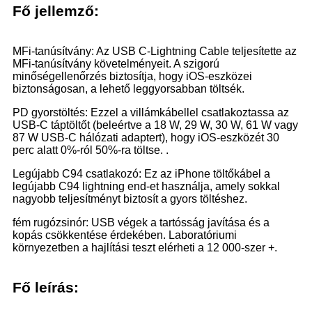
Fő jellemző:
MFi-tanúsítvány: Az USB C-Lightning Cable teljesítette az
MFi-tanúsítvány követelményeit. A szigorú
minőségellenőrzés biztosítja, hogy iOS-eszközei
biztonságosan, a lehető leggyorsabban töltsék.
PD gyorstöltés: Ezzel a villámkábellel csatlakoztassa az
USB-C táptöltőt (beleértve a 18 W, 29 W, 30 W, 61 W vagy
87 W USB-C hálózati adaptert), hogy iOS-eszközét 30
perc alatt 0%-ról 50%-ra töltse. .
Legújabb C94 csatlakozó: Ez az iPhone töltőkábel a
legújabb C94 lightning end-et használja, amely sokkal
nagyobb teljesítményt biztosít a gyors töltéshez.
fém rugózsinór: USB végek a tartósság javítása és a
kopás csökkentése érdekében. Laboratóriumi
környezetben a hajlítási teszt elérheti a 12 000-szer +.
Fő leírás: