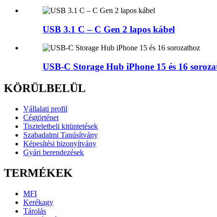
USB 3.1 C – C Gen 2 lapos kábel
USB-C Storage Hub iPhone 15 és 16 soroza
KÖRÜLBELÜL
Vállalati profil
Cégtörténet
Tiszteletbeli kitüntetések
Szabadalmi Tanúsítvány
Képesítési bizonyítvány
Gyári berendezések
TERMÉKEK
MFI
Kerékagy
Tárolás