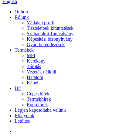
English
Otthon
Rólunk
Vállalati profil
Tiszteletbeli kitüntetések
Szabadalmi Tanúsítvány
Képesítési bizonyítvány
Gyári berendezések
Termékek
MFI
Kerékagy
Tárolás
Vezeték nélküli
Hatalom
Kábel
Hír
Céges hírek
Termékhírek
Expo hírek
Lépjen kapcsolatba velünk
Előnyeink
Letöltés