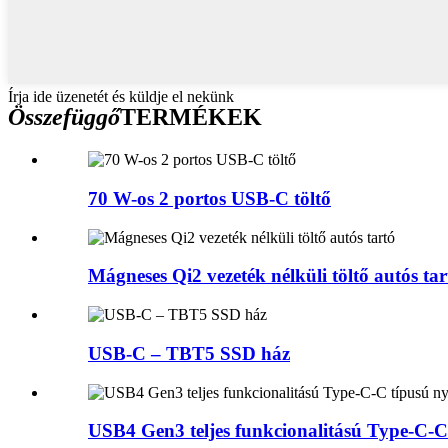
Írja ide üzenetét és küldje el nekünk
Összefüggő
TERMÉKEK
70 W-os 2 portos USB-C töltő
Mágneses Qi2 vezeték nélküli töltő autós tar
USB-C – TBT5 SSD ház
USB4 Gen3 teljes funkcionalitású Type-C-C 