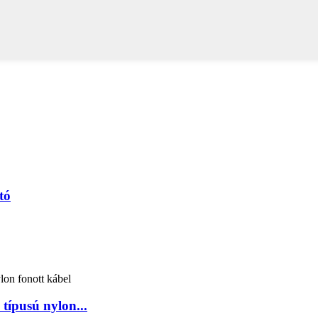
tó
típusú nylon...