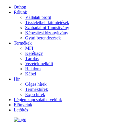
Otthon
Rólunk
Vállalati profil
Tiszteletbeli kitüntetések
Szabadalmi Tanúsítvány
Képesítési bizonyítvány
Gyári berendezések
Termékek
MFI
Kerékagy
Tárolás
Vezeték nélküli
Hatalom
Kábel
Hír
Céges hírek
Termékhírek
Expo hírek
Lépjen kapcsolatba velünk
Előnyeink
Letöltés